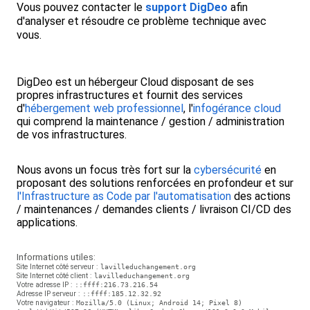
Vous pouvez contacter le
support DigDeo
afin
d'analyser et résoudre ce problème technique avec
vous.
DigDeo est un hébergeur Cloud disposant de ses
propres infrastructures et fournit des services
d'
hébergement web professionnel
, l'
infogérance cloud
qui comprend la maintenance / gestion / administration
de vos infrastructures.
Nous avons un focus très fort sur la
cybersécurité
en
proposant des solutions renforcées en profondeur et sur
l'Infrastructure as Code par l'automatisation
des actions
/ maintenances / demandes clients / livraison CI/CD des
applications.
Informations utiles:
Site Internet côté serveur :
lavilleduchangement.org
Site Internet côté client :
lavilleduchangement.org
Votre adresse IP :
::ffff:216.73.216.54
Adresse IP serveur :
::ffff:185.12.32.92
Votre navigateur :
Mozilla/5.0 (Linux; Android 14; Pixel 8)